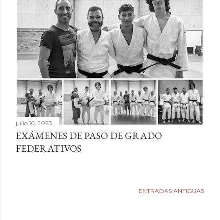
d
a
s
julio 16, 2023
EXÁMENES DE PASO DE GRADO
FEDERATIVOS
ENTRADAS ANTIGUAS