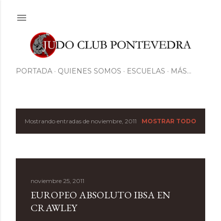
Ir al contenido principal
PORTADA
QUIENES SOMOS
ESCUELAS
MÁS…
Mostrando entradas de noviembre, 2011
MOSTRAR TODO
E
n
t
noviembre 25, 2011
r
EUROPEO ABSOLUTO IBSA EN
a
CRAWLEY