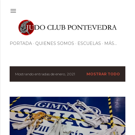
Ir al contenido principal
PORTADA
QUIENES SOMOS
ESCUELAS
MÁS…
Mostrando entradas de enero, 2021
MOSTRAR TODO
E
n
t
r
a