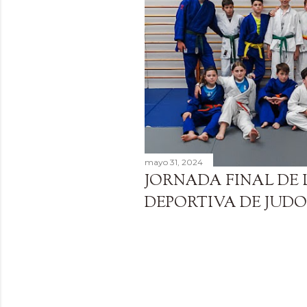
a
d
a
s
mayo 31, 2024
JORNADA FINAL DE
DEPORTIVA DE JUDO 