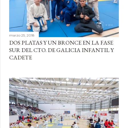
d
a
s
marzo 25, 2018
DOS PLATAS Y UN BRONCE EN LA FASE
SUR DEL CTO. DE GALICIA INFANTIL Y
CADETE