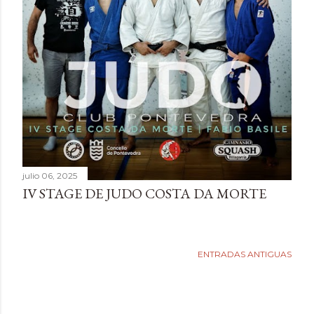
d
a
s
julio 06, 2025
IV STAGE DE JUDO COSTA DA MORTE
ENTRADAS ANTIGUAS