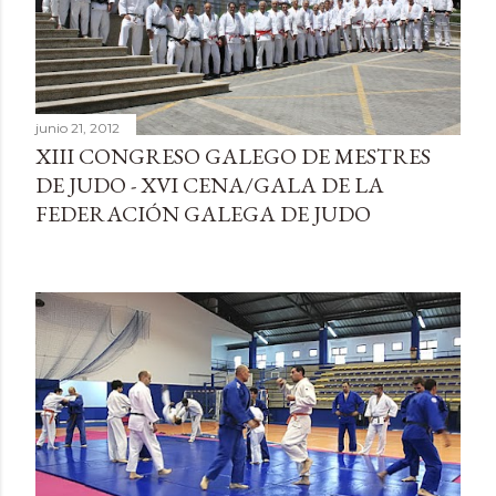
d
a
s
junio 21, 2012
XIII CONGRESO GALEGO DE MESTRES
DE JUDO - XVI CENA/GALA DE LA
FEDERACIÓN GALEGA DE JUDO