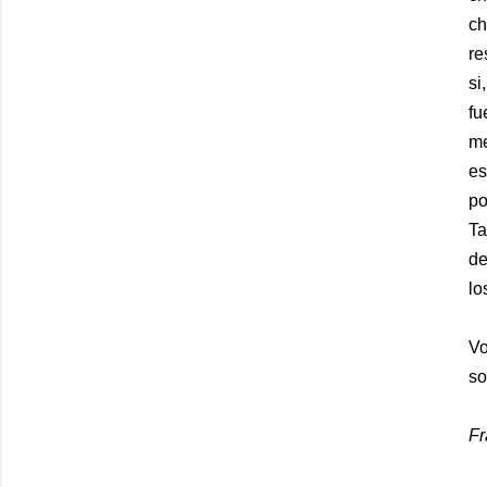
ch
re
si
fu
me
es
po
Ta
de
lo
Vo
so
F