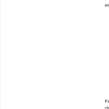
en
Pa
ch