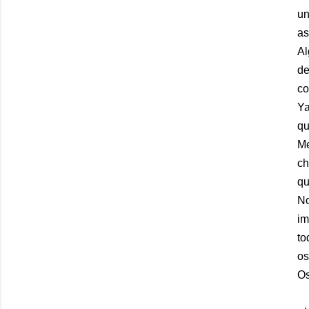
un
as
A
de
co
Ya
qu
Me
ch
qu
No
im
to
os
Os