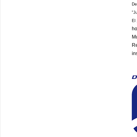
De
"J
El
ho
Mu
Re
in