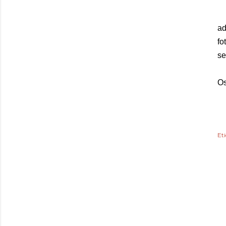
ad
fo
se
Os
Et