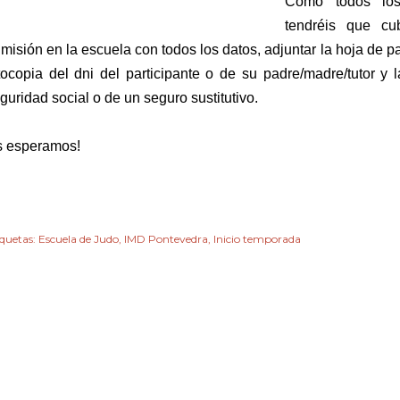
Como todos los
tendréis que cub
misión en la escuela con todos los datos, adjuntar la hoja de p
tocopia del dni del participante o de su padre/madre/tutor y l
guridad social o de un seguro sustitutivo.
 esperamos!
iquetas:
Escuela de Judo
IMD Pontevedra
Inicio temporada