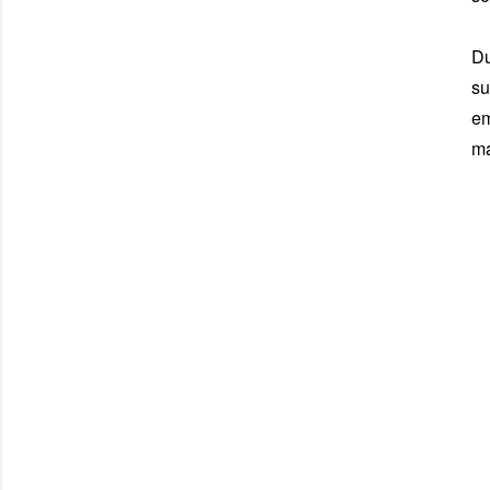
Du
su
em
ma