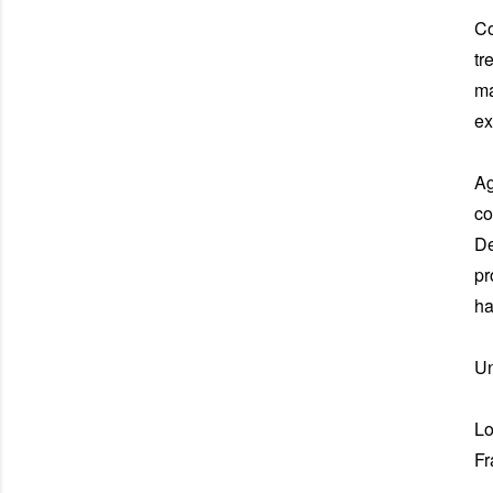
Co
tr
ma
ex
Ag
co
De
pr
ha
Un
Lo
Fr