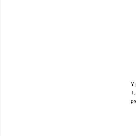
Y 
1,
pr