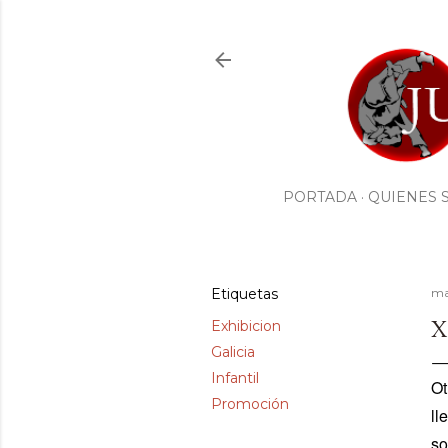
PORTADA
QUIENES 
Etiquetas
ma
X
Exhibicion
Galicia
Infantil
Ot
Promoción
ll
so