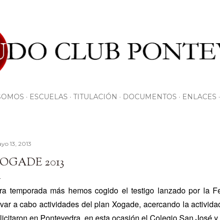
Ir al contenido principal
SOMOS
ESCUELAS
TITULACIÓN
DOCUMENTOS
ENLACES
yo 13, 2013
OGADE 2013
ra temporada más hemos cogido el testigo lanzado por la F
evar a cabo actividades del plan Xogade, acercando la activida
licitaron en Pontevedra, en esta ocasión el Colegio San José y