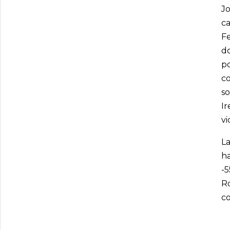
J
ca
F
d
po
c
so
I
vi
L
h
-5
R
co