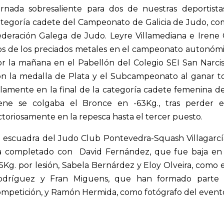
ornada sobresaliente para dos de nuestras deportista
tegoría cadete del Campeonato de Galicia de Judo, com
ederación Galega de Judo. Leyre Villamediana e Irene
os de los preciados metales en el campeonato autonóm
r la mañana en el Pabellón del Colegio SEI San Narcis
on la medalla de Plata y el Subcampeonato al ganar t
lamente en la final de la categoría cadete femenina de
rene se colgaba el Bronce en -63Kg., tras perder e
ctoriosamente en la repesca hasta el tercer puesto.
a escuadra del Judo Club Pontevedra-Squash Villagarc
a completado con David Fernández, que fue baja en 
5Kg. por lesión, Sabela Bernárdez y Eloy Olveira, como
odríguez y Fran Miguens, que han formado parte d
mpetición, y Ramón Hermida, como fotógrafo del event