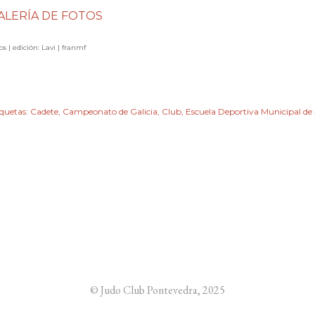
ALERÍA DE FOTOS
os | edición: Lavi | franmf
iquetas:
Cadete
Campeonato de Galicia
Club
Escuela Deportiva Municipal d
© Judo Club Pontevedra, 2025