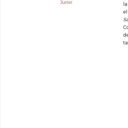
Junior
l
e
S
Co
de
ta