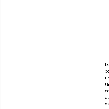
L
co
re
ta
c
op
es