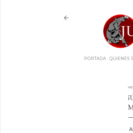
PORTADA
QUIENES 
se
¡
M
At