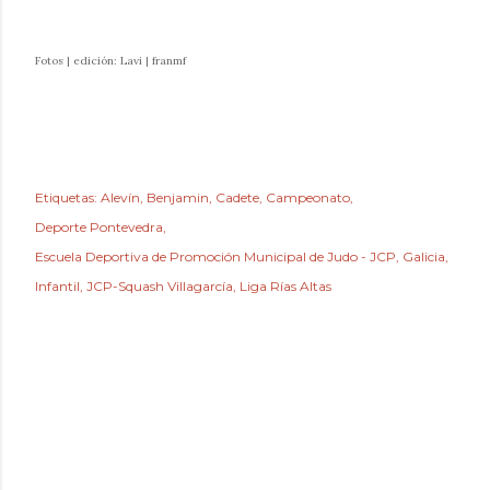
Fotos | edición: Lavi | franmf
Etiquetas:
Alevín
Benjamin
Cadete
Campeonato
Deporte Pontevedra
Escuela Deportiva de Promoción Municipal de Judo - JCP
Galicia
Infantil
JCP-Squash Villagarcía
Liga Rías Altas