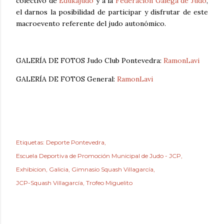
colectivo de
Edukajudo
y a la
Federación Galega de Judo
,
el darnos la posibilidad de participar y disfrutar de este
macroevento referente del judo autonómico.
GALERÍA DE FOTOS Judo Club Pontevedra:
RamonLavi
GALERÍA DE FOTOS General:
RamonLavi
Etiquetas:
Deporte Pontevedra
Escuela Deportiva de Promoción Municipal de Judo - JCP
Exhibicion
Galicia
Gimnasio Squash Villagarcía
JCP-Squash Villagarcía
Trofeo Miguelito