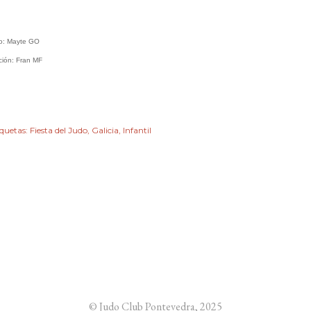
o: Mayte GO
ción: Fran MF
iquetas:
Fiesta del Judo
Galicia
Infantil
© Judo Club Pontevedra, 2025