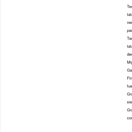
Te
ta
ne
pa
Ta
ta
de
Mi
Ga
Fi
fu
Gr
si
Gr
co