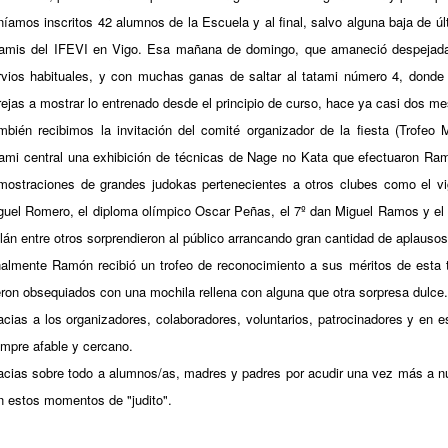
níamos inscritos 42 alumnos de la Escuela y al final, salvo alguna baja de últ
tamis del IFEVI en Vigo. Esa mañana de domingo, que amaneció despejada
rvios habituales, y con muchas ganas de saltar al tatami número 4, donde 
rejas a mostrar lo entrenado desde el principio de curso, hace ya casi dos m
mbién recibimos la invitación del comité organizador de la fiesta (Trofeo M
tami central una exhibición de técnicas de Nage no Kata que efectuaron Ramó
mostraciones de grandes judokas pertenecientes a otros clubes como el 
guel Romero, el diploma olímpico Oscar Peñas, el 7º dan Miguel Ramos y el
lán entre otros sorprendieron al público arrancando gran cantidad de aplausos
nalmente Ramón recibió un trofeo de reconocimiento a sus méritos de est
eron obsequiados con una mochila rellena con alguna que otra sorpresa dulce.
acias a los organizadores, colaboradores, voluntarios, patrocinadores y en e
empre afable y cercano.
acias sobre todo a alumnos/as, madres y padres por acudir una vez más a nue
n estos momentos de "judito".