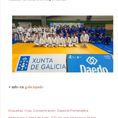
+ info en
galiciajudo
Etiquetas:
Club
Concentración
Deporte Pontevedra
Federación Galega de Judo
JCP-Squash Villagarcía
Stage