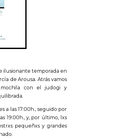
e ilusionante temporada en
rcía de Arousa. Atrás vamos
 mochila con el judogi y
ilibrada.
s a las 17:00h., seguido por
as 19:00h., y, por último, lxs
uestrxs pequeñxs y grandes
nado.