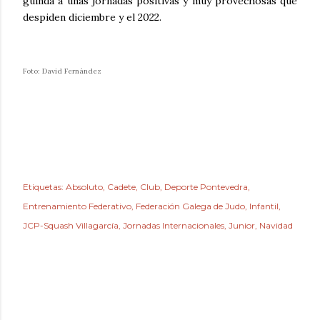
guinda a unas jornadas positivas y muy provechosas que
despiden diciembre y el 2022.
Foto: David Fernández
Etiquetas:
Absoluto
Cadete
Club
Deporte Pontevedra
Entrenamiento Federativo
Federación Galega de Judo
Infantil
JCP-Squash Villagarcía
Jornadas Internacionales
Junior
Navidad