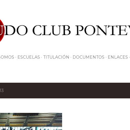
Ir al contenido principal
SOMOS
ESCUELAS
TITULACIÓN
DOCUMENTOS
ENLACES
13