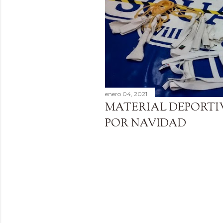
a
d
a
s
enero 04, 2021
MATERIAL DEPORTI
POR NAVIDAD