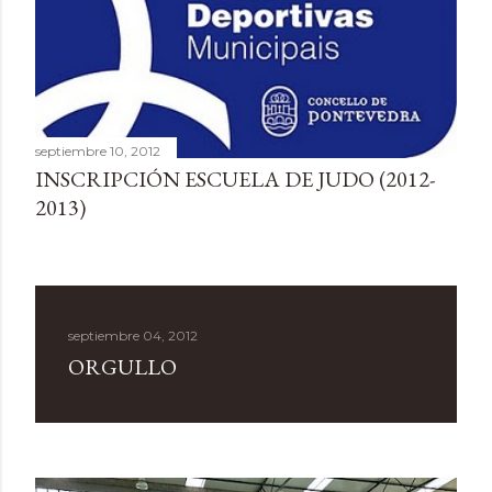
d
a
s
septiembre 10, 2012
INSCRIPCIÓN ESCUELA DE JUDO (2012-
2013)
septiembre 04, 2012
ORGULLO