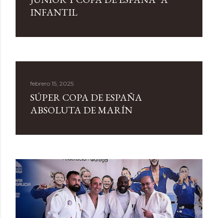
d
INFANTIL
a
s
febrero 15, 2025
SÚPER COPA DE ESPAÑA
ABSOLUTA DE MARÍN