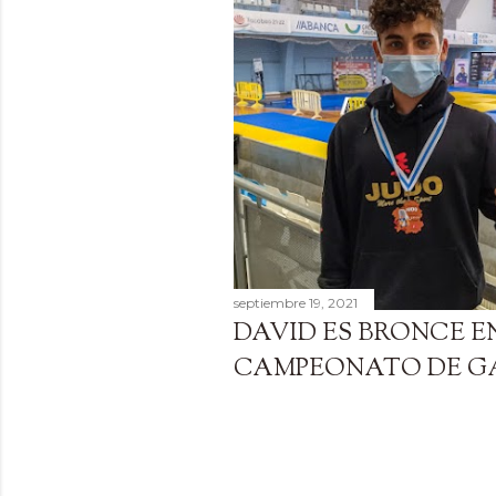
a
d
a
s
septiembre 19, 2021
DAVID ES BRONCE E
CAMPEONATO DE G