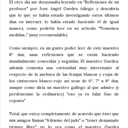
El otro dia me desayunaba leyendo en "Reflexiones de un
profesor" por Jose Angel Guedea Adiego, y descubría
que lo que yo había estado investigando estos últimos
dias en internet, lo había estado haciendo él de igual
manera, como podréis leer en su artículo "Tomemos
medidas..." (muy recomendable)
Como siempre, es un gusto poder leer de este maestro
8º dan, unas reflexiones que se están haciendo
mundialmente conocidas y seguidas. El maestro Guedea,
además comenta una curiosidad muy interesante al
respecto de la anchura de las franjas blancas y rojas de
los cinturones blanco-rojo asi sean de 6º, 7º u 8º dan,
aunque como diría un maestro gallego al que admiro (y
perdónenme la ordinariez) "eso ya es hilar fino de
cojones"
Total, que estoy completamente de acuerdo que ésto que
mis amigos llaman "frikismo del judo" o "tener demasiado
tiempo libre", yo lo vea como el maestro Guedea