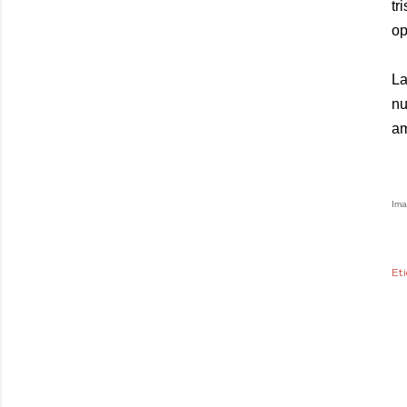
tr
op
La
nu
am
Ima
Et