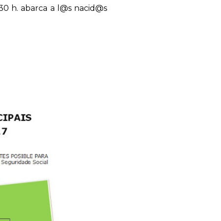
:30 h. abarca a l@s nacid@s