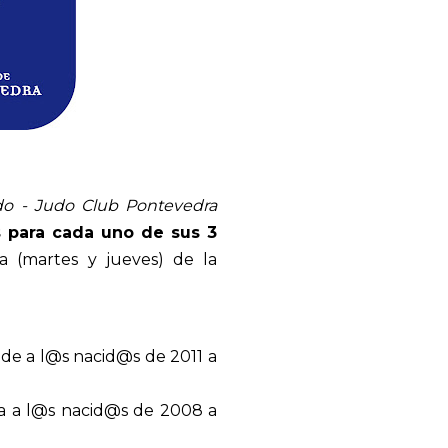
do - Judo Club Pontevedra
s para cada uno de sus 3
na (martes y jueves) de la
onde a l@s nacid@s de 2011 a
rca a l@s nacid@s de 2008 a