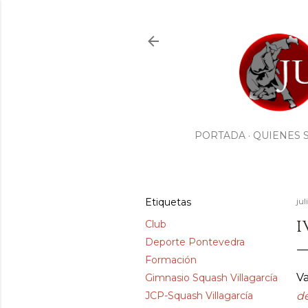
PORTADA
QUIENES 
Etiquetas
jul
I
Club
Deporte Pontevedra
Formación
Va
Gimnasio Squash Villagarcía
JCP-Squash Villagarcía
d