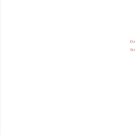
Et
St