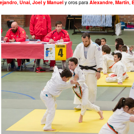
ejandro
,
Unai
,
Joel y
Manuel
y oros para
Alexandre
,
Martín
,