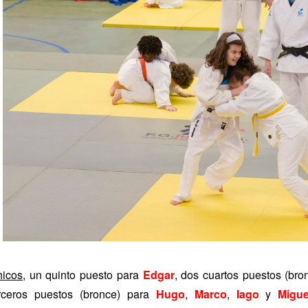
icos
, un quinto puesto para
Edgar
, dos cuartos puestos (br
rceros puestos (bronce) para
Hugo
,
Marco
,
Iago
y
Migu