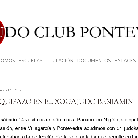
Ir al contenido principal
SOMOS
ESCUELAS
TITULACIÓN
DOCUMENTOS
ENLACES
rzo 17, 2015
QUIPAZO EN EL XOGAJUDO BENJAMIN
 sábado 14 volvimos un año más a Panxón, en Nigrán, a disputa
asión, entre Villagarcía y Pontevedra acudimos con 31 judoka
njugaban a la perfección cierta veteranía (la que permite en j