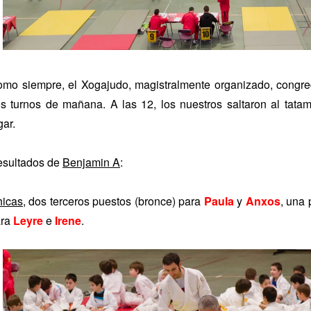
mo siempre, el Xogajudo, magistralmente organizado, congreg
s turnos de mañana. A las 12, los nuestros saltaron al tata
gar.
sultados de
Benjamin A
:
icas
, dos terceros puestos (bronce) para
Paula
y
Anxos
, una 
ara
Leyre
e
Irene
.