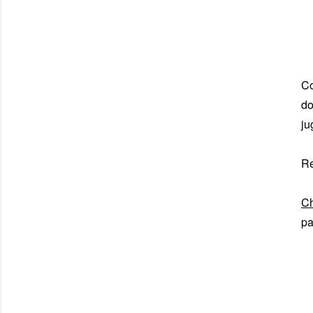
Co
do
ju
Re
Ch
p