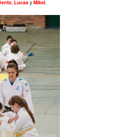
Bento
,
Lucas
y
Mikel
.