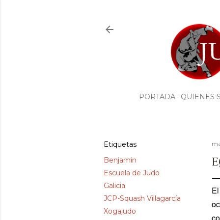
PORTADA
QUIENES 
Etiquetas
ma
E
Benjamin
Escuela de Judo
Galicia
El
JCP-Squash Villagarcía
oc
Xogajudo
co