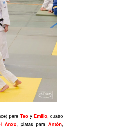
once) para
Teo
y
Emilio
, cuatro
el Anxo
, platas para
Antón
,