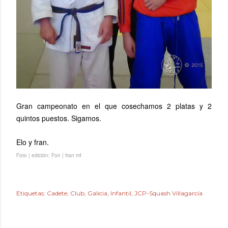
Gran campeonato en el que cosechamos 2 platas y 2
quintos puestos. Sigamos.
Elo y fran.
Foto | edición: Fon | fran mf
Etiquetas:
Cadete
Club
Galicia
Infantil
JCP-Squash Villagarcía