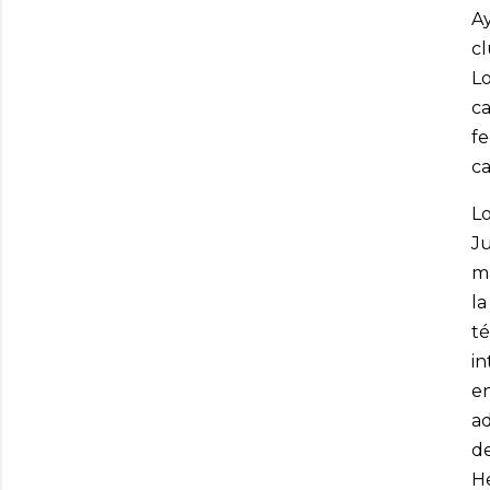
Ay
c
L
c
fe
ca
Lo
J
má
l
t
in
e
a
d
He