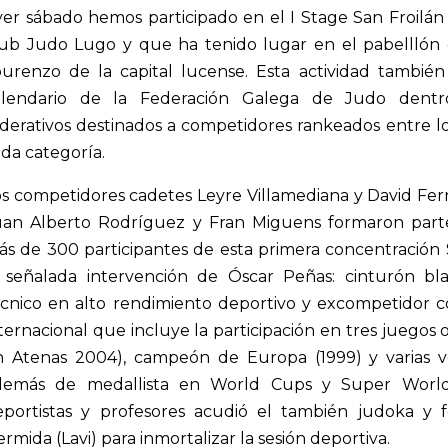
er sábado hemos participado en el I Stage San Froilán
lub Judo Lugo y que ha tenido lugar en el pabelllón 
ourenzo de la capital lucense. Esta actividad tambié
alendario de la Federación Galega de Judo dentr
derativos destinados a competidores rankeados entre l
da categoría.
s competidores cadetes Leyre Villamediana y David Fer
uan Alberto Rodríguez y Fran Miguens formaron par
s de 300 participantes de esta primera concentración 
a señalada intervención de Óscar Peñas: cinturón b
écnico en alto rendimiento deportivo y excompetidor 
ternacional que incluye la participación en tres juegos
n Atenas 2004), campeón de Europa (1999) y varias 
demás de medallista en World Cups y Super World
eportistas y profesores acudió el también judoka y
rmida (Lavi) para inmortalizar la sesión deportiva.